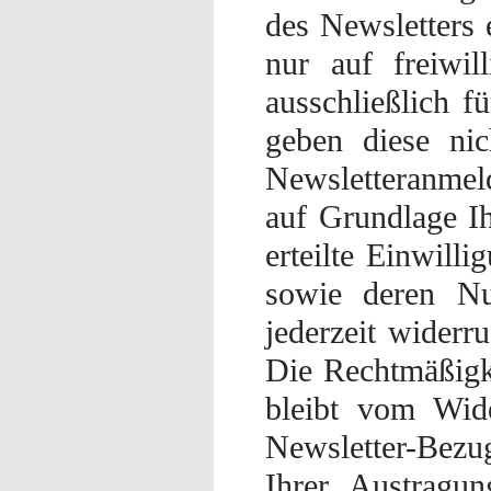
des Newsletters 
nur auf freiwi
ausschließlich f
geben diese nic
Newsletteranmeld
auf Grundlage Ih
erteilte Einwill
sowie deren Nu
jederzeit widerr
Die Rechtmäßigke
bleibt vom Wid
Newsletter-Bezug
Ihrer Austragu