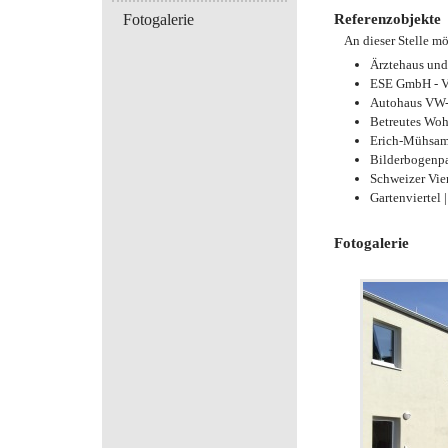
Fotogalerie
Referenzobjekte
An dieser Stelle mö
Ärztehaus und
ESE GmbH - V
Autohaus VW-F
Betreutes Woh
Erich-Mühsam-
Bilderbogenpa
Schweizer Vier
Gartenviertel 
Fotogalerie